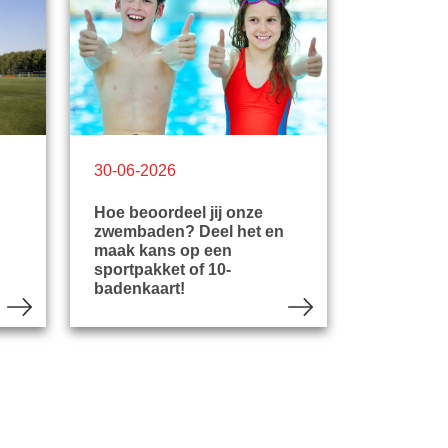
30-06-2026
29-06-20
Hoe beoordeel jij onze
Vrij zwem
zwembaden? Deel het en
Tongelree
maak kans op een
Ottenbad 
sportpakket of 10-
zomervak
badenkaart!