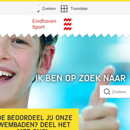
Open
Zoeken
Translate
Direct naar de inhoud
Ik ben op zoek naar
e beoordeel jij onze
wembaden? Deel het