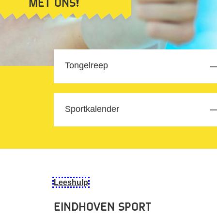
met ons!
Tongelreep
Sportkalender
Leeshulp
Eindhoven Sport