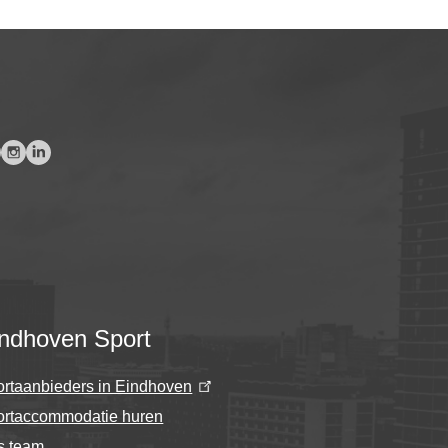
ndhoven Sport
rtaanbieders in Eindhoven
ortaccommodatie huren
s team