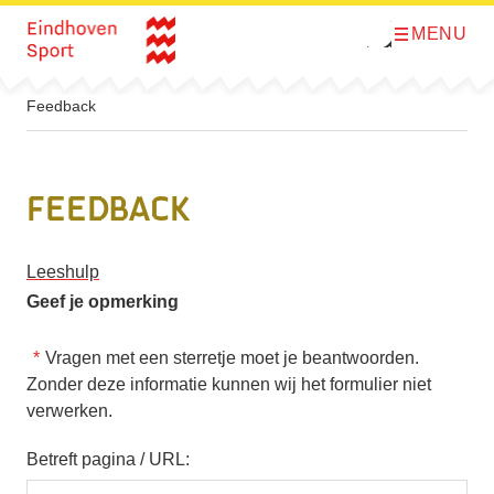
MENU
O
Direct naar de inhoud
p
e
n
m
Feedback
e
n
u
Feedback
Leeshulp
Geef je opmerking
Vragen met een sterretje moet je beantwoorden.
Zonder deze informatie kunnen wij het formulier niet
verwerken.
Betreft pagina / URL: