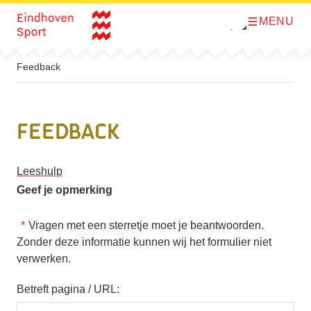
MENU
O
Direct naar de inhoud
p
e
n
m
Feedback
e
n
u
Feedback
Leeshulp
Geef je opmerking
Vragen met een sterretje moet je beantwoorden.
Zonder deze informatie kunnen wij het formulier niet
verwerken.
Betreft pagina / URL: