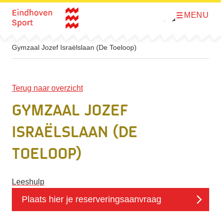
MENU
O
Direct naar de inhoud
p
e
n
m
Gymzaal Jozef Israëlslaan (De Toeloop)
e
n
u
Terug naar overzicht
Gymzaal Jozef
Israëlslaan (De
Toeloop)
Leeshulp
Plaats hier je reserveringsaanvraag