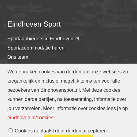
Eindhoven Sport
Sportaanbieders in Eindhoven
Sportaccommodatie huren
Ons team
We gebruiken cookies van derden om onze websites zo
toegankelijk en inclusief mogelijk te maken voor alle
bezoekers van Eindhovensport.nl. Met deze cookies
Privacyverklaring
-
Cookieverklaring
kunnen derde partijen, na toestemming, informatie over
-
Toegankelijkheidsverklaring
-
Webarchief
-
jou verzamelen. Meer informatie over cookies lees je op
Translate
eindhoven.nl/cookies
.
Cookies beheren
Cookies geplaatst door derden accepteren