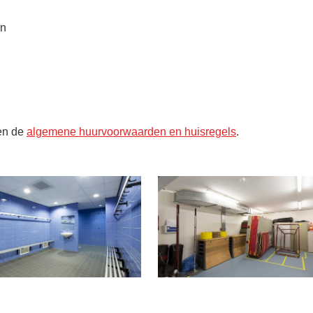
en
en de
algemene huurvoorwaarden en huisregels
.