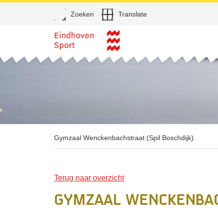
Open
Zoeken
Translate
Direct naar de inhoud
Gymzaal Wenckenbachstraat (Spil Boschdijk)
Terug naar overzicht
Gymzaal Wenckenbach