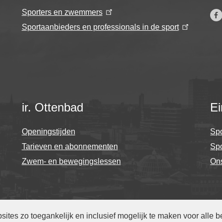
Sporters en zwemmers
Sportaanbieders en professionals in de sport
ir. Ottenbad
Ei
Openingstijden
Spo
Tarieven en abonnementen
Sp
Zwem- en bewegingslessen
On
ijkheidsverklaring
-
Webarchief
-
Translate
tes zo toegankelijk en inclusief mogelijk te maken voor alle 