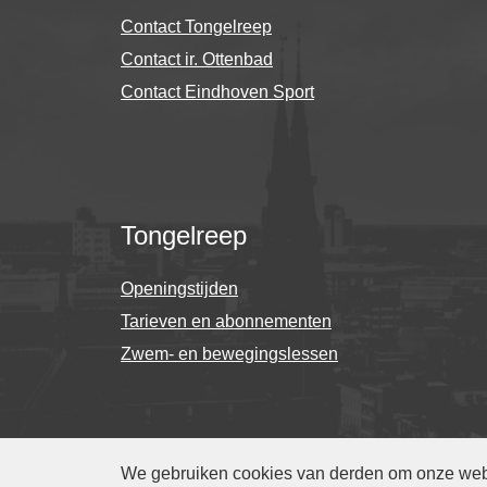
Contact Tongelreep
Contact ir. Ottenbad
Contact Eindhoven Sport
Tongelreep
Openingstijden
Tarieven en abonnementen
Zwem- en bewegingslessen
Privacyverklaring
-
Cookieverklaring
-
Toegankel
We gebruiken cookies van derden om onze websi