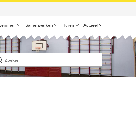
wemmen
Samenwerken
Huren
Actueel
n
ek
ar