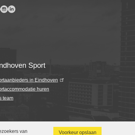
ndhoven Sport
rtaanbieders in Eindhoven
ortaccommodatie huren
s team
bezoekers van
Voorkeur opslaan