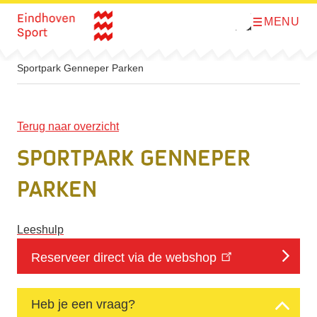
MENU
O
Direct naar de inhoud
p
e
n
m
Sportpark Genneper Parken
e
n
u
Terug naar overzicht
Sportpark Genneper
Parken
Leeshulp
Reserveer direct via de webshop
Heb je een vraag?