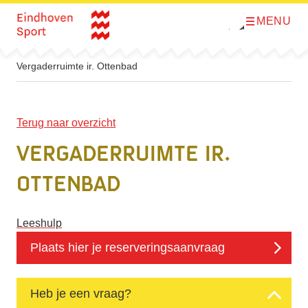
MENU
O
Direct naar de inhoud
p
e
n
m
Vergaderruimte ir. Ottenbad
e
n
u
Terug naar overzicht
Vergaderruimte ir.
Ottenbad
Leeshulp
Plaats hier je reserveringsaanvraag
Heb je een vraag?