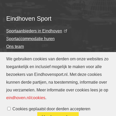
Eindhoven Sport
Sportaanbieders in Eindhoven
Sportaccommodatie huren
Ons team
We gebruiken cookies van derden om onze websites zo
toegankelijk en inclusief mogelijk te maken voor alle
bezoekers van Eindhovensport.nl. Met deze cookies
Privacyverklaring
-
Cookieverklaring
kunnen derde partijen, na toestemming, informatie over
-
Toegankelijkheidsverklaring
-
Webarchief
-
jou verzamelen. Meer informatie over cookies lees je op
Translate
eindhoven.nl/cookies
.
Cookies beheren
Cookies geplaatst door derden accepteren