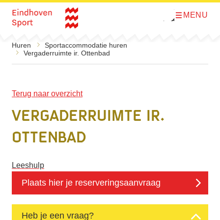
MENU
O
Direct naar de inhoud
p
e
n
Huren
Sportaccommodatie huren
m
Vergaderruimte ir. Ottenbad
e
n
u
Terug naar overzicht
Vergaderruimte ir.
Ottenbad
Leeshulp
Plaats hier je reserveringsaanvraag
Heb je een vraag?