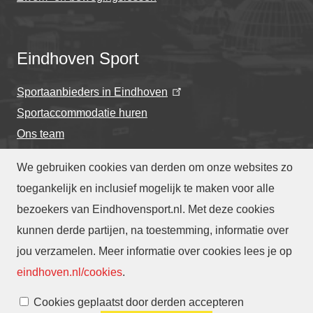
Eindhoven Sport
Sportaanbieders in Eindhoven
Sportaccommodatie huren
Ons team
We gebruiken cookies van derden om onze websites zo
toegankelijk en inclusief mogelijk te maken voor alle
bezoekers van Eindhovensport.nl. Met deze cookies
Privacyverklaring
-
Cookieverklaring
kunnen derde partijen, na toestemming, informatie over
-
Toegankelijkheidsverklaring
-
Webarchief
-
jou verzamelen. Meer informatie over cookies lees je op
Translate
eindhoven.nl/cookies
.
Cookies beheren
Cookies geplaatst door derden accepteren