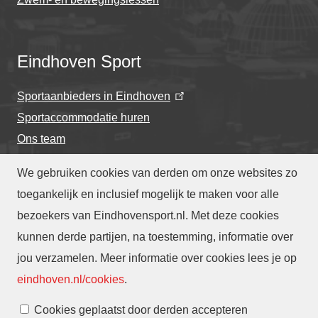
Eindhoven Sport
Sportaanbieders in Eindhoven
Sportaccommodatie huren
Ons team
We gebruiken cookies van derden om onze websites zo
toegankelijk en inclusief mogelijk te maken voor alle
bezoekers van Eindhovensport.nl. Met deze cookies
Privacyverklaring
-
Cookieverklaring
kunnen derde partijen, na toestemming, informatie over
-
Toegankelijkheidsverklaring
-
Webarchief
-
jou verzamelen. Meer informatie over cookies lees je op
Translate
eindhoven.nl/cookies
.
Cookies beheren
Cookies geplaatst door derden accepteren