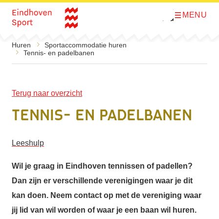
MENU
O
Direct naar de inhoud
p
e
n
Huren
Sportaccommodatie huren
m
Tennis- en padelbanen
e
n
u
Terug naar overzicht
Tennis- en padelbanen
Leeshulp
Wil je graag in Eindhoven tennissen of padellen?
Dan zijn er verschillende verenigingen waar je dit
kan doen. Neem contact op met de vereniging waar
jij lid van wil worden of waar je een baan wil huren.