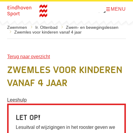
MENU
O
Direct naar de inhoud
p
e
n
Zwemmen
Ir. Ottenbad
Zwem- en bewegingslessen
m
Zwemles voor kinderen vanaf 4 jaar
e
n
u
Terug naar overzicht
Zwemles voor kinderen
vanaf 4 jaar
Leeshulp
Let op
Lesuitval of wijzigingen in het rooster geven we