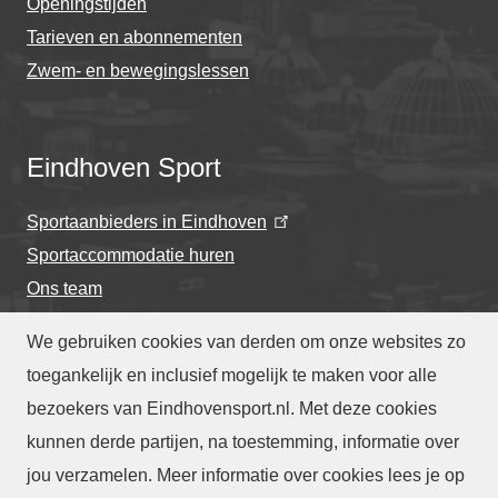
Openingstijden
Tarieven en abonnementen
Zwem- en bewegingslessen
Eindhoven Sport
Sportaanbieders in Eindhoven
Sportaccommodatie huren
Ons team
We gebruiken cookies van derden om onze websites zo
toegankelijk en inclusief mogelijk te maken voor alle
bezoekers van Eindhovensport.nl. Met deze cookies
Privacyverklaring
-
Cookieverklaring
kunnen derde partijen, na toestemming, informatie over
-
Toegankelijkheidsverklaring
-
Webarchief
-
jou verzamelen. Meer informatie over cookies lees je op
Translate