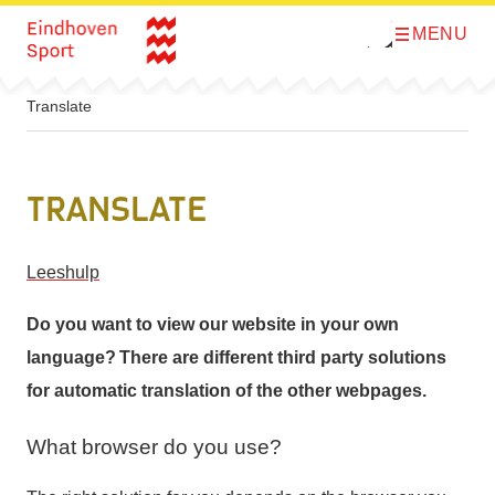
MENU
O
Direct naar de inhoud
p
e
n
m
Translate
e
n
u
Translate
Leeshulp
Do you want to view our website in your own
language? There are different third party solutions
for automatic translation of the other webpages.
What browser do you use?