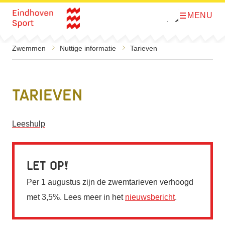
MENU
O
Direct naar de inhoud
p
e
n
m
Zwemmen
Nuttige informatie
Tarieven
e
n
u
Tarieven
Leeshulp
Let op
Per 1 augustus zijn de zwemtarieven verhoogd
met 3,5%. Lees meer in het
nieuwsbericht
.