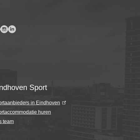
ndhoven Sport
rtaanbieders in Eindhoven
ortaccommodatie huren
s team