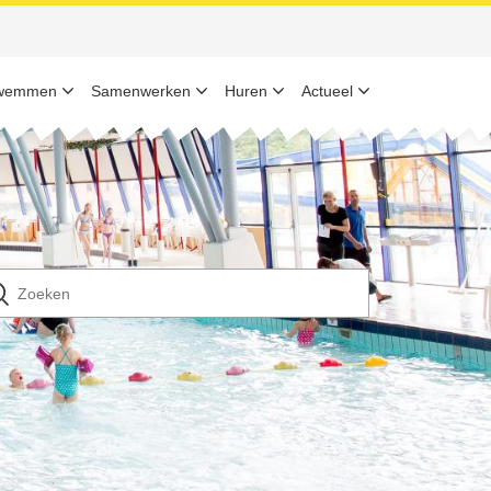
wemmen
Samenwerken
Huren
Actueel
n
ek
ar