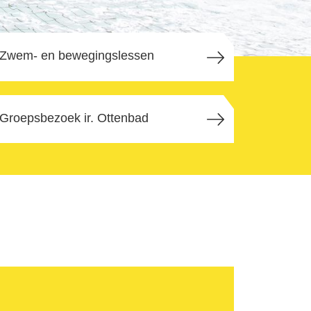
Zwem- en bewegingslessen
Groepsbezoek ir. Ottenbad
kinderen
ater
men