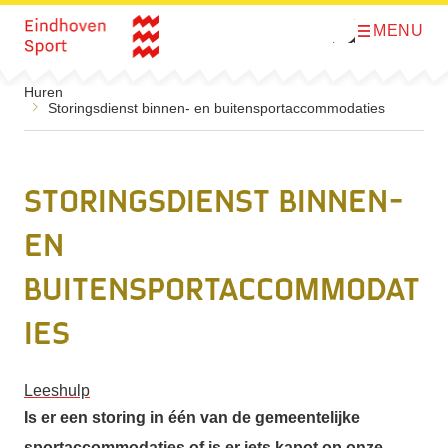
MENU
O
Direct naar de inhoud
p
e
n
Huren
m
Storingsdienst binnen- en buitensportaccommodaties
e
n
u
Storingsdienst binnen-
en
buitensportaccommodat
ies
Leeshulp
Is er een storing in één van de gemeentelijke
sportaccommodaties of is er iets kapot op onze