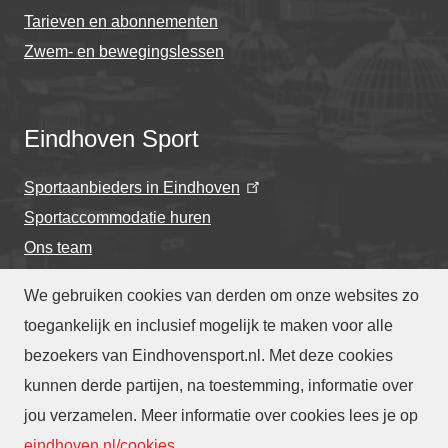
Tarieven en abonnementen
Zwem- en bewegingslessen
Eindhoven Sport
Sportaanbieders in Eindhoven
Sportaccommodatie huren
Ons team
We gebruiken cookies van derden om onze websites zo
toegankelijk en inclusief mogelijk te maken voor alle
bezoekers van Eindhovensport.nl. Met deze cookies
Privacyverklaring
-
Cookieverklaring
kunnen derde partijen, na toestemming, informatie over
-
Toegankelijkheidsverklaring
-
Webarchief
-
jou verzamelen. Meer informatie over cookies lees je op
Translate
eindhoven.nl/cookies
.