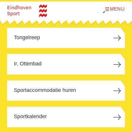
MENU
O
Direct naar de inhoud
p
e
n
m
e
n
Tongelreep
u
Ir. Ottenbad
Sportaccommodatie huren
Sportkalender