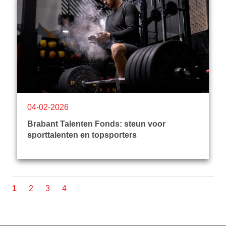
04-02-2026
Brabant Talenten Fonds: steun voor
sporttalenten en topsporters
Pagina
1
Pagina
2
Pagina
3
Pagina
4
Paginering