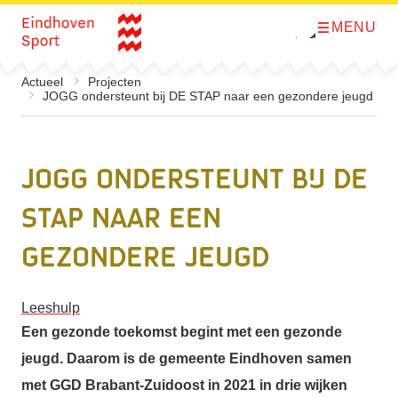
MENU
O
Direct naar de inhoud
p
e
n
Actueel
Projecten
m
JOGG ondersteunt bij DE STAP naar een gezondere jeugd
e
n
u
JOGG ondersteunt bij DE
STAP naar een
gezondere jeugd
Leeshulp
Een gezonde toekomst begint met een gezonde
jeugd. Daarom is de gemeente Eindhoven samen
met GGD Brabant-Zuidoost in 2021 in drie wijken