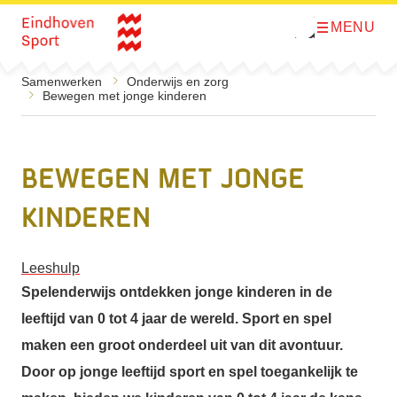
MENU
O
Direct naar de inhoud
p
e
n
Samenwerken
Onderwijs en zorg
m
Bewegen met jonge kinderen
e
n
u
Bewegen met jonge
kinderen
Leeshulp
Spelenderwijs ontdekken jonge kinderen in de
leeftijd van 0 tot 4 jaar de wereld. Sport en spel
maken een groot onderdeel uit van dit avontuur.
Door op jonge leeftijd sport en spel toegankelijk te