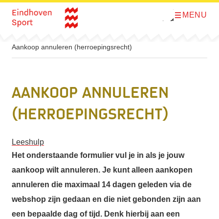
MENU
O
Direct naar de inhoud
p
e
n
m
Aankoop annuleren (herroepingsrecht)
e
n
u
Aankoop annuleren
(herroepingsrecht)
Leeshulp
Het onderstaande formulier vul je in als je jouw
aankoop wilt annuleren. Je kunt alleen aankopen
annuleren die maximaal 14 dagen geleden via de
webshop zijn gedaan en die niet gebonden zijn aan
een bepaalde dag of tijd. Denk hierbij aan een