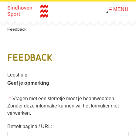
MENU
O
Direct naar de inhoud
p
e
n
m
Feedback
e
n
u
Feedback
Leeshulp
Geef je opmerking
Vragen met een sterretje moet je beantwoorden.
Zonder deze informatie kunnen wij het formulier niet
verwerken.
Betreft pagina / URL: