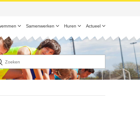
wemmen
Samenwerken
Huren
Actueel
n
ek
ar