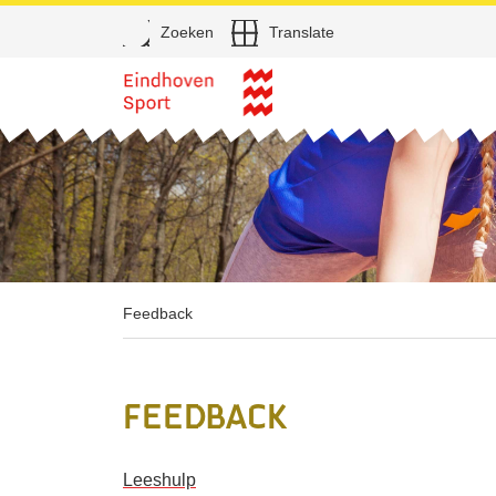
Open
Zoeken
Translate
Direct naar de inhoud
Feedback
Feedback
Leeshulp