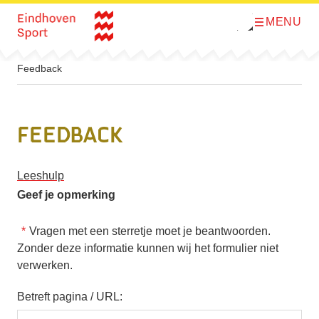
MENU
O
Direct naar de inhoud
p
e
n
m
Feedback
e
n
u
Feedback
Leeshulp
Geef je opmerking
Vragen met een sterretje moet je beantwoorden.
Zonder deze informatie kunnen wij het formulier niet
verwerken.
Betreft pagina / URL: