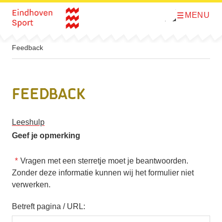
MENU
O
Direct naar de inhoud
p
e
n
m
Feedback
e
n
u
Feedback
Leeshulp
Geef je opmerking
Vragen met een sterretje moet je beantwoorden.
Zonder deze informatie kunnen wij het formulier niet
verwerken.
Betreft pagina / URL: