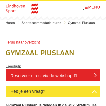
MENU
O
Direct naar de inhoud
p
e
n
m
Huren
Sportaccommodatie huren
Gymzaal Piuslaan
e
n
u
Terug naar overzicht
Gymzaal Piuslaan
Leeshulp
Reserveer direct via de webshop
Heb je een vraag?
Gymzaal Piuslaan is gelegen in de wijk Stratum. De