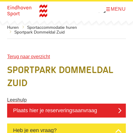
MENU
O
Direct naar de inhoud
p
e
n
Huren
Sportaccommodatie huren
m
Sportpark Dommeldal Zuid
e
n
u
Terug naar overzicht
Sportpark Dommeldal
Zuid
Leeshulp
Plaats hier je reserveringsaanvraag
Heb je een vraag?