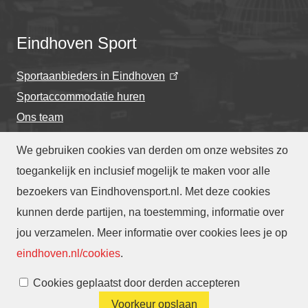
Eindhoven Sport
Sportaanbieders in Eindhoven
Sportaccommodatie huren
Ons team
We gebruiken cookies van derden om onze websites zo
toegankelijk en inclusief mogelijk te maken voor alle
bezoekers van Eindhovensport.nl. Met deze cookies
Privacyverklaring
-
Cookieverklaring
kunnen derde partijen, na toestemming, informatie over
-
Toegankelijkheidsverklaring
-
Webarchief
-
jou verzamelen. Meer informatie over cookies lees je op
Translate
eindhoven.nl/cookies
.
Cookies beheren
Cookies geplaatst door derden accepteren
Voorkeur opslaan
Contact