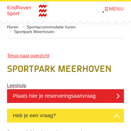
MENU
O
Direct naar de inhoud
p
e
n
Huren
Sportaccommodatie huren
m
Sportpark Meerhoven
e
n
u
Terug naar overzicht
Sportpark Meerhoven
Leeshulp
Plaats hier je reserveringsaanvraag
Heb je een vraag?