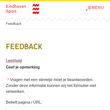
MENU
O
Direct naar de inhoud
p
e
n
m
Feedback
e
n
u
Feedback
Leeshulp
Geef je opmerking
Vragen met een sterretje moet je beantwoorden.
Zonder deze informatie kunnen wij het formulier niet
verwerken.
Betreft pagina / URL: