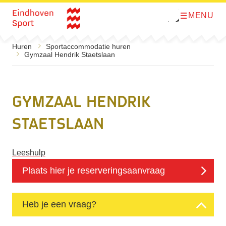
MENU
O
Direct naar de inhoud
p
e
n
Huren
Sportaccommodatie huren
m
Gymzaal Hendrik Staetslaan
e
n
u
Gymzaal Hendrik
Staetslaan
Leeshulp
Plaats hier je reserveringsaanvraag
Heb je een vraag?