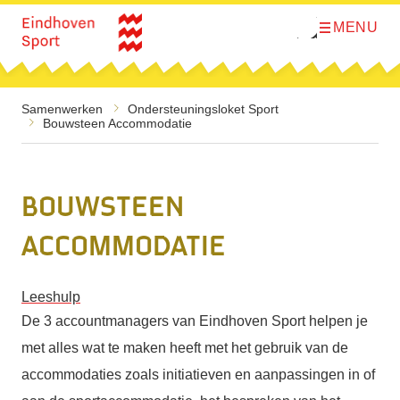
MENU
O
Direct naar de inhoud
p
e
n
m
e
Samenwerken
Ondersteunings­­loket Sport
n
Bouwsteen Accommodatie
u
Bouwsteen
Accommodatie
Leeshulp
De 3 accountmanagers van Eindhoven Sport helpen je
met alles wat te maken heeft met het gebruik van de
accommodaties zoals initiatieven en aanpassingen in of