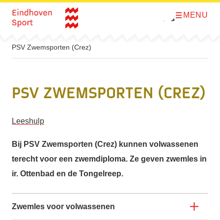
MENU
O
Direct naar de inhoud
p
e
n
m
PSV Zwemsporten (Crez)
e
n
u
PSV Zwemsporten (Crez)
Leeshulp
Bij PSV Zwemsporten (Crez) kunnen volwassenen
terecht voor een zwemdiploma. Ze geven zwemles in
ir. Ottenbad en de Tongelreep.
Zwemles voor volwassenen