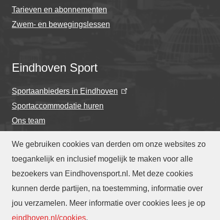
Tarieven en abonnementen
Zwem- en bewegingslessen
Eindhoven Sport
Sportaanbieders in Eindhoven
Sportaccommodatie huren
Ons team
We gebruiken cookies van derden om onze websites zo
toegankelijk en inclusief mogelijk te maken voor alle
bezoekers van Eindhovensport.nl. Met deze cookies
Privacyverklaring
-
Cookieverklaring
kunnen derde partijen, na toestemming, informatie over
-
Toegankelijkheidsverklaring
-
Webarchief
-
jou verzamelen. Meer informatie over cookies lees je op
Translate
eindhoven.nl/cookies
.