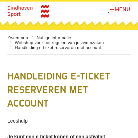
MENU
O
Direct naar de inhoud
p
e
n
m
e
Zwemmen
Nuttige informatie
n
Webshop voor het regelen van je zwemzaken
u
Handleiding e-ticket reserveren met account
Handleiding e-ticket
reserveren met
account
Leeshulp
Je kunt een e-ticket kopen of een activiteit