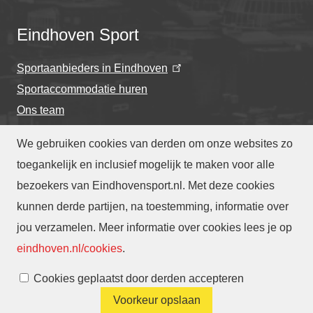
Eindhoven Sport
Sportaanbieders in Eindhoven
Sportaccommodatie huren
Ons team
We gebruiken cookies van derden om onze websites zo
toegankelijk en inclusief mogelijk te maken voor alle
bezoekers van Eindhovensport.nl. Met deze cookies
Privacyverklaring
-
Cookieverklaring
kunnen derde partijen, na toestemming, informatie over
-
Toegankelijkheidsverklaring
-
Webarchief
-
jou verzamelen. Meer informatie over cookies lees je op
Translate
eindhoven.nl/cookies
.
Cookies beheren
Cookies geplaatst door derden accepteren
Voorkeur opslaan
Contact