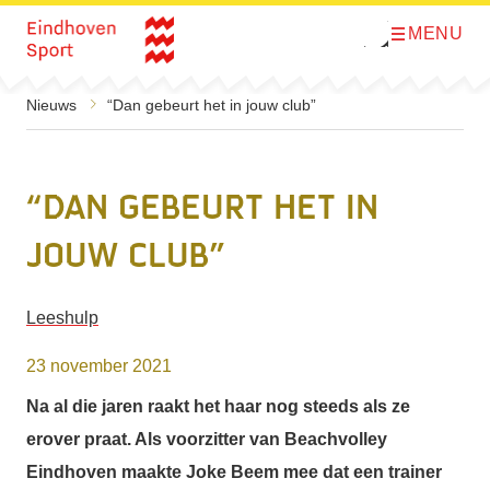
MENU
O
Direct naar de inhoud
p
e
n
m
Nieuws
“Dan gebeurt het in jouw club”
e
n
u
“Dan gebeurt het in
jouw club”
Leeshulp
23 november 2021
Na al die jaren raakt het haar nog steeds als ze
erover praat. Als voorzitter van Beachvolley
Eindhoven maakte Joke Beem mee dat een trainer