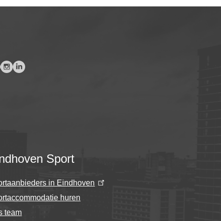
ndhoven Sport
rtaanbieders in Eindhoven
ortaccommodatie huren
s team