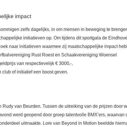
lijke impact
 sommigen zelfs dagelijks, in om mensen in beweging te brenge
chappelijke initiatieven op. Om tijdens dit sportgala de Eindhov
 zoek naar initiatieven waarmee zij maatschappelijke impact he
orfbalvereniging Rust Roest en Schaakvereniging Woensel
eldprijs van respectievelijk € 3000,-,
club of initiatief een boost geven.
 Rudy van Beurden. Tussen de uitreiking van de prijzen door 
 avond werd geopend door groep talentvolle BMX’ers, waarvan 
nderdeel uitmaakte. Lore van Beyond in Motion beeldde hiern