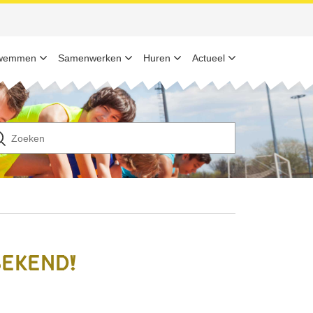
wemmen
Samenwerken
Huren
Actueel
n
ek
ar
bekend!