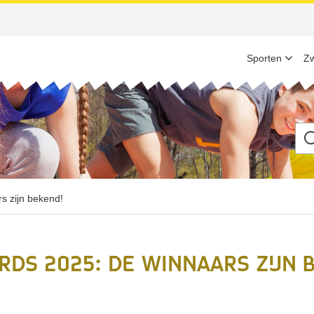
Sporten
Z
Ik
be
op
zo
na
s zijn bekend!
ds 2025: de winnaars zijn 