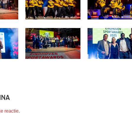
ina
je reactie
.