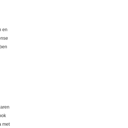
n en
ense
bben
waren
ook
a met