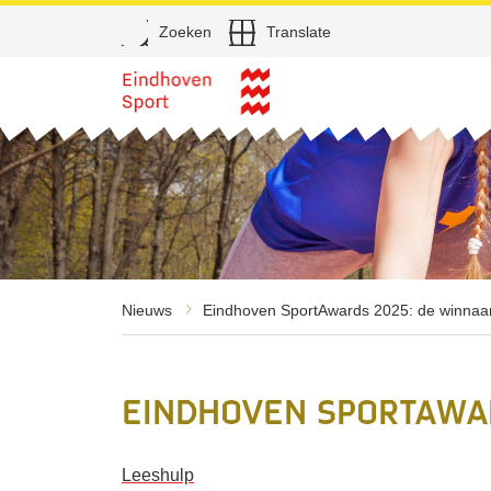
Open
Zoeken
Translate
Direct naar de inhoud
Nieuws
Eindhoven SportAwards 2025: de winnaar
Eindhoven SportAwar
Leeshulp