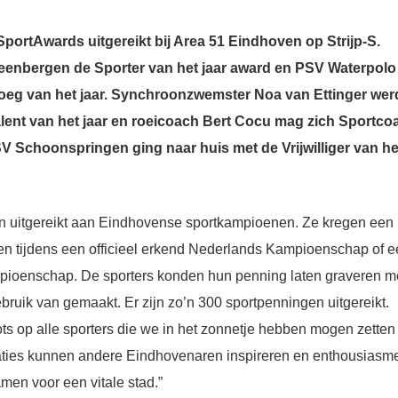
portAwards uitgereikt bij Area 51 Eindhoven op Strijp-S.
teenbergen de Sporter van het jaar award en PSV Waterpolo
loeg van het jaar. Synchroonzwemster Noa van Ettinger wer
lent van het jaar en roeicoach Bert Cocu mag zich Sportco
V Schoonspringen ging naar huis met de Vrijwilliger van he
 uitgereikt aan Eindhovense sportkampioenen. Ze kregen een
n tijdens een officieel erkend Nederlands Kampioenschap of 
pioenschap. De sporters konden hun penning laten graveren m
bruik van gemaakt. Er zijn zo’n 300 sportpenningen uitgereikt.
s op alle sporters die we in het zonnetje hebben mogen zetten
taties kunnen andere Eindhovenaren inspireren en enthousiasm
en voor een vitale stad.”