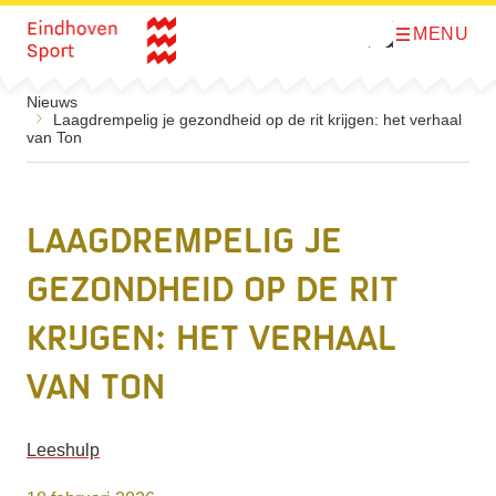
MENU
O
Direct naar de inhoud
p
e
n
Nieuws
m
Laagdrempelig je gezondheid op de rit krijgen: het verhaal
e
van Ton
n
u
Laagdrempelig je
gezondheid op de rit
krijgen: het verhaal
van Ton
Leeshulp