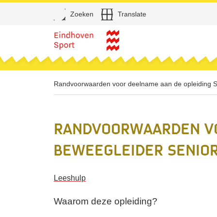
Open
Zoeken
Translate
Direct naar de inhoud
Randvoorwaarden voor deelname aan de opleiding S
Randvoorwaarden vo
beweegleider Senio
Leeshulp
Waarom deze opleiding?