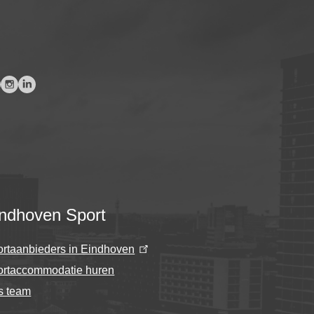
ndhoven Sport
rtaanbieders in Eindhoven
ortaccommodatie huren
s team