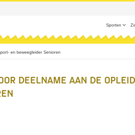
Sporten
Z
port- en beweegleider Senioren
or deelname aan de opleidi
ren