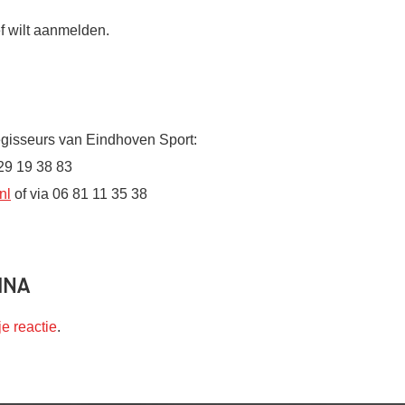
ef wilt aanmelden.
egisseurs van Eindhoven Sport:
 29 19 38 83
nl
of via 06 81 11 35 38
ina
je reactie
.