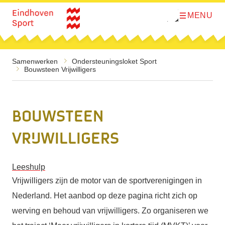
MENU
O
Direct naar de inhoud
p
e
n
m
e
Samenwerken
Ondersteunings­­loket Sport
n
Bouwsteen Vrijwilligers
u
Bouwsteen
Vrijwilligers
Leeshulp
Vrijwilligers zijn de motor van de sportverenigingen in
Nederland. Het aanbod op deze pagina richt zich op
werving en behoud van vrijwilligers. Zo organiseren we