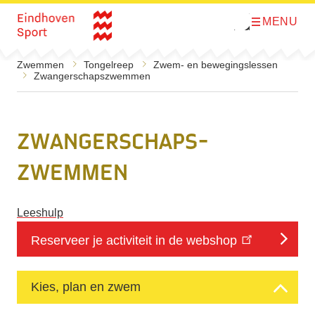
MENU
O
Direct naar de inhoud
p
e
n
Zwemmen
Tongelreep
Zwem- en bewegingslessen
m
Zwangerschaps­zwemmen
e
n
u
Zwangerschaps­
zwemmen
Leeshulp
Reserveer je activiteit in de webshop
Kies, plan en zwem